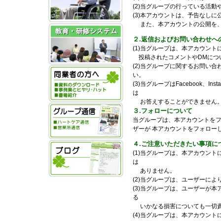
(2)当グループの行っている活
(3)本アカウントは、予告なし
また、本アカウントの公開を、
２.返信およびお問い合わせへ
(1)当グループは、本アカウン
投稿されたコメントやDMにつ
(2)当グループに関するお問い
い。
(3)当グループはFacebook、I
は
お答えすることができません
３.フォローについて
当グループは、本アカウントを
ザーが 本アカウントをフォロー
４.ご注意いただきたい事項に
(1)当グループは、本アカウン
は
ありません。
(2)当グループは、ユーザーに
(3)当グループは、ユーザーが
る
いかなる損害についても一切責
(4)当グループは、本アカウン