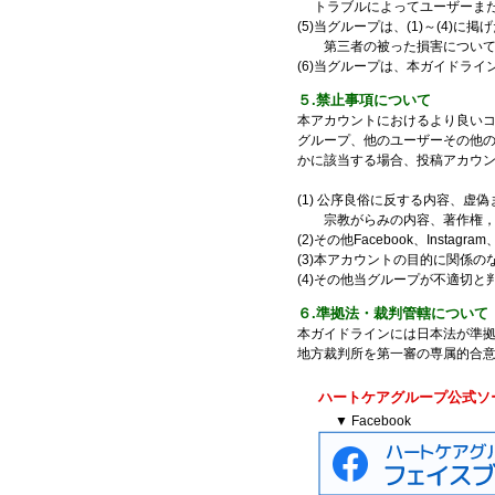
トラブルによってユーザーまた
(5)当グループは、(1)～(4
第三者の被った損害について
(6)当グループは、本ガイドラ
５.禁止事項について
本アカウントにおけるより良い
グループ、他のユーザーその他
かに該当する場合、投稿アカウ
(1) 公序良俗に反する内容、
宗教がらみの内容、著作権，商
(2)その他Facebook、Insta
(3)本アカウントの目的に関係の
(4)その他当グループが不適切と
６.準拠法・裁判管轄について
本ガイドラインには日本法が準
地方裁判所を第一審の専属的合
ハートケアグループ公式ソ
▼ Facebook