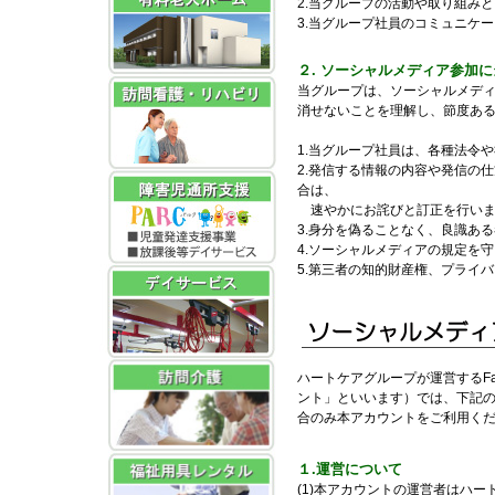
2.当グループの活動や取り組み
3.当グループ社員のコミュニケ
２. ソーシャルメディア参加
当グループは、ソーシャルメデ
消せないことを理解し、節度あ
1.当グループ社員は、各種法令
2.発信する情報の内容や発信の
合は、
速やかにお詫びと訂正を行いま
3.身分を偽ることなく、良識あ
4.ソーシャルメディアの規定を
5.第三者の知的財産権、プライ
ハートケアグループが運営するFace
ント」といいます）では、下記
合のみ本アカウントをご利用く
１.運営について
(1)本アカウントの運営者はハ