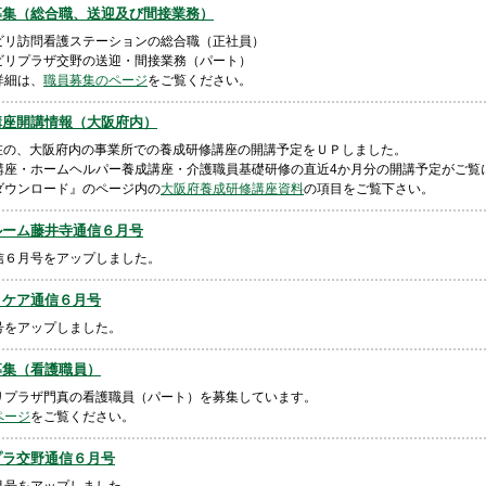
 職員募集（総合職、送迎及び間接業務）
ビリ訪問看護ステーションの総合職（正社員）
ビリプラザ交野の送迎・間接業務（パート）
詳細は、
職員募集のページ
をご覧ください。
 養成講座開講情報（大阪府内）
現在の、大阪府内の事業所での養成研修講座の開講予定をＵＰしました。
講座・ホームヘルパー養成講座・介護職員基礎研修の直近4か月分の開講予定がご覧
ダウンロード』のページ内の
大阪府養成研修講座資料
の項目をご覧下さい。
 デイルーム藤井寺通信６月号
信６月号をアップしました。
ハートケア通信６月号
号をアップしました。
職員募集（看護職員）
リプラザ門真の看護職員（パート）を募集しています。
ページ
をご覧ください。
 リハプラ交野通信６月号