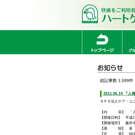
総記事数 1,599件
2011.06.14
ＮＰＯ法人ケア・ユ
【内 容】 「人
【開催日時】 平成23
【開催場所】 藤井寺市
【講 師】 泉 十
【定 員】 60