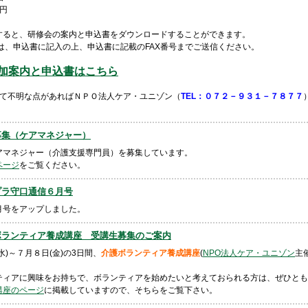
0円
すると、研修会の案内と申込書をダウンロードすることができます。
は、申込書に記入の上、申込書に記載のFAX番号までご送信ください。
加案内と申込書はこちら
て不明な点があればＮＰＯ法人ケア・ユニゾン（
TEL：０７２－９３１－７８７７
 職員募集（ケアマネジャー）
アマネジャー（介護支援専門員）を募集しています。
ページ
をご覧ください。
 リハプラ守口通信６月号
月号をアップしました。
2 介護ボランティア養成講座 受講生募集のご案内
)～７月８日(金)の3日間、
介護ボランティア養成講座
(
NPO法人ケア・ユニゾン
主
ティアに興味をお持ちで、ボランティアを始めたいと考えておられる方は、ぜひとも
講座のページ
に掲載していますので、そちらをご覧下さい。