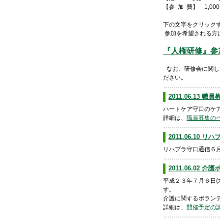
【参 加 費】 1,00
下の文字をクリック
参加を希望される方
『人権研修』参
なお、研修会に関し
ださい。
2011.06.13
ハートケア守口のケ
詳細は、
職員募集の
2011.06.10
リハプラ守口通信６
2011.06.0
平成２３年７月６日(水
す。
介護に関するボラン
詳細は、
開催予定の