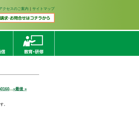
アクセスのご案内
｜
サイトマップ
50
160
...
»
最後 »
す。