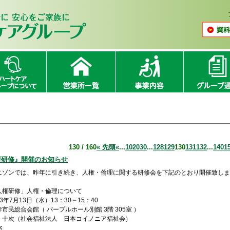
130 / 160
« 先頭
«
...
10
20
30
...
128
129
130
131
132
...
140
1
 『人権研修』開催のお知らせ
ニゾンでは、昨年に引き続き、人権・倫理に関する研修会を下記のとおり開催致しま
権研修」人権・倫理について
年7月13日（水）13：30～15：40
民総合会館（ パープルホール別館 3階 305室 ）
次（社会福祉法人 日本コイノニア福祉会）
名